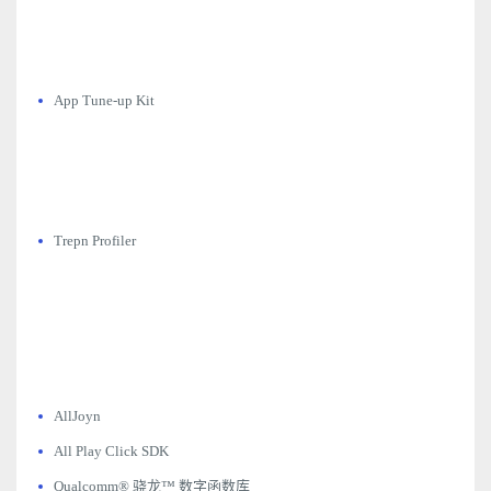
App Tune-up Kit
Trepn Profiler
AllJoyn
All Play Click SDK
Qualcomm® 骁龙™ 数字函数库