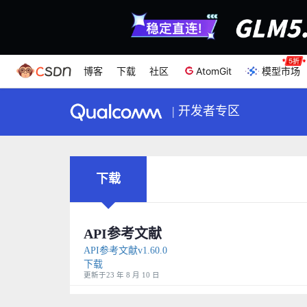
博客
下载
社区
AtomGit
模型市场
|
开发者专区
下载
API参考文献
API参考文献v1.60.0
下载
更新于23 年 8 月 10 日