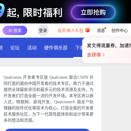
AI 搜索
登录
会员·新人礼包
消息
创作中心
频
论坛
活动
硬件俱乐部
下载
Qualcomm 开发者专区是 Qualcomm 联合CSDN 共
同打造的面向中国开发者的技术专区。致力于通过
提供全球最新资讯和最多元的技术资源及支持，为
开发者们打造全面一流的开发环境。本专区将以嵌
入式、物联网、游戏开发、Qualcomm® 骁龙™处
理器的软件优化等技术为核心，打造全面的开发者
技术服务社区，为下一代高性能体验和设计带来更
多的想法和灵感。