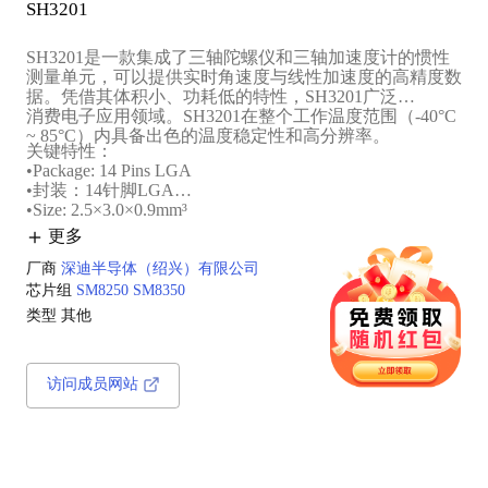
SH3201
SH3201是一款集成了‌三轴陀螺仪‌和‌三轴加速度计的惯性
测量单元‌，可以提供实时角速度与线性加速度的高精度数
据。凭借其‌体积小、功耗低的‌特性，SH3201广泛适用于
消费电子应用领域。SH3201在整个工作温度范围（‌-40°C
~ 85°C‌）内具备出色的‌温度稳定性‌和‌高分辨率。
关键特性：
•Package: 14 Pins LGA
•封装：14针脚LGA
•Size: 2.5×3.0×0.9mm³
•尺寸：2.5×3.0×0.9mm³
更多
厂商
深迪半导体（绍兴）有限公司
芯片组
SM8250
SM8350
类型
其他
访问成员网站