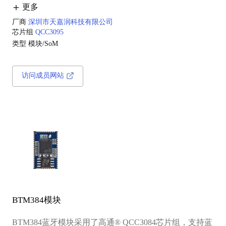
•集成240MHz音频数字信号处理器（DSP）
更多
厂商
深圳市天嘉润科技有限公司
芯片组
QCC3095
类型
模块/SoM
访问成员网站
BTM384模块
BTM384蓝牙模块采用了高通® QCC3084芯片组，支持蓝