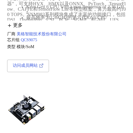
器”，可支持HVX、HMX以及ONNX、PyTorch、TensorFl
Kryo Gen 6 CPU with a max frequency of 2.36 GH
ow、CAFFE和TensorFlow Lite等模型框架，算力最高约10
z
0 TOPS。SNM983系列模块集成了丰富的功能接口，包括
最高频率为2.36GHz的第六代Kryo CPU‌
DSI、DisplayPort、CSI、PCIe、SGMII、RGMII、UFS、
High AI computations~100 Tops
USB、I2C、UART、SPI等。产品可广泛应用于AI BO
更多
AI算力最高约‌100 TOPS‌
X、视频会议系统、VR摄像头、智能机器人、智能信息
Support 10*4K screen display
厂商
美格智能技术股份有限公司
采集设备、直播终端等。
支持‌10路4K显示输出‌
芯片组
QCS9075
Support 4*4-lane MIPI-CSI interfaces
类型
模块/SoM
支持‌4组四通道MIPI-CSI接口‌
Support 2*USB 3.1 Gen2, 1*USB2.0
支持‌2组USB 3.1第2代接口、1组USB 2.0接口‌
Support SGMII/RGMII
访问成员网站
支持‌SGMII/RGMII以太网接口