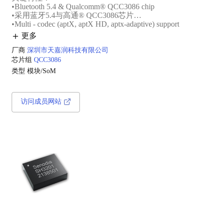
•Bluetooth 5.4 & Qualcomm® QCC3086 chip
•采用蓝牙5.4与高通® QCC3086芯片‌
•Multi - codec (aptX, aptX HD, aptx-adaptive) support
•支持多编解码格式（aptX、aptX高清晰度、aptX自适
更多
应）‌
•240 MHz audio DSP integration
厂商
深圳市天嘉润科技有限公司
•集成240MHz音频数字信号处理器（DSP）
芯片组
QCC3086
类型
模块/SoM
访问成员网站