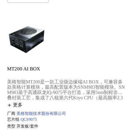
MT200 AI BOX
美格智能MT200是一款工业级边缘端AI BOX，可兼容多
款美格计算模块，最高配置版本为SNM983智能模块。SN
M983基于高通跃龙IQ-9075平台打造，采用5nm制程非堆
叠封装工艺，集成了八核第六代Kryo CPU（最高频率2.3
6GHz）、Adreno 663 GPU以及高通Hexagon张量处理
更多
器，AI算力最高可达100 TOPS。该产品支持4K多屏输
出、多路摄像头并发输入、8K超高清视频编解码，同时
厂商
美格智能技术股份有限公司
配备丰富的工业接口（例如：CAN FD、PCIe、GPIO
芯片组
QCS9075
等），广泛应用于智能机器人、工业视觉、车载信息娱乐
类型
开发板/套件
系统以及边缘计算网关等领域。