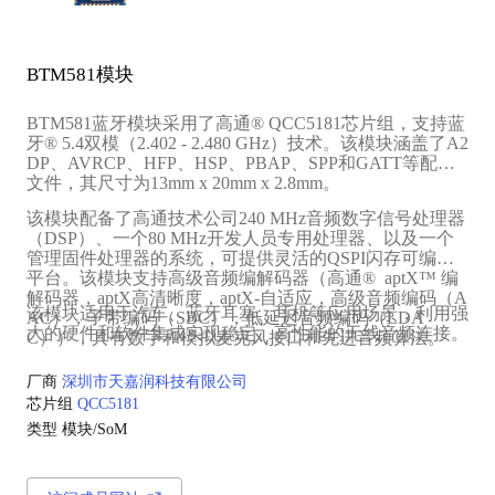
BTM581模块
BTM581蓝牙模块采用了高通® QCC5181芯片组，支持蓝
牙® 5.4双模（2.402 - 2.480 GHz）技术。该模块涵盖了A2
DP、AVRCP、HFP、HSP、PBAP、SPP和GATT等配置
文件，其尺寸为13mm x 20mm x 2.8mm。
该模块配备了高通技术公司240 MHz音频数字信号处理器
（DSP）、一个80 MHz开发人员专用处理器、以及一个
管理固件处理器的系统，可提供灵活的QSPI闪存可编程
平台。该模块支持高级音频编解码器（高通® aptX™ 编
解码器，aptX高清晰度，aptX-自适应，高级音频编码（A
该模块适用于汽车、蓝牙耳塞、耳机等应用场景，利用强
AC），子带编码（SBC），低延迟音频编码（LDA
大的硬件和软件集成实现稳定、高性能的无线音频连接。
C）），具有数字和模拟麦克风接口和先进音频算法。
厂商
深圳市天嘉润科技有限公司
芯片组
QCC5181
类型
模块/SoM