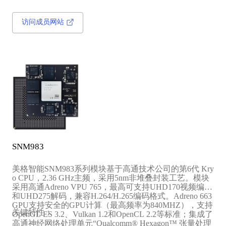
访问成员网站
SNM983
美格智能SNM983系列模块基于高通技术公司的第6代 Kry
o CPU，2.36 GHz主频，采用5nm非堆叠封装工艺。模块
采用高通Adreno VPU 765，最高可支持UHD170视频编码
和UHD275解码，兼容H.264/H.265编码格式。Adreno 663
GPU支持安全的GPU计算（最高频率为840MHZ），支持
关键特性：
OpenGL ES 3.2、Vulkan 1.2和OpenCL 2.2等标准；集成了
高通神经网络处理单元“Qualcomm® Hexagon™ 张量处理