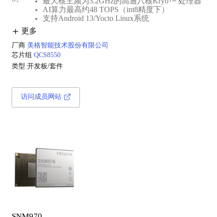
最大核主频为3.2GHz的‌高通八核Kryo™ 处理器‌
AI算力最高约‌48 TOPS（int8精度下）‌
支持‌Android 13/Yocto Linux系统
支持PCIe（高速串行计算机扩展总线标准）接口
更多
支持8K@30fps视频编码或8K@60fps视频解码
厂商
美格智能技术股份有限公司
芯片组
QCS8550
类型
开发板/套件
访问成员网站
SNM970