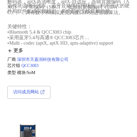
解码器，aptX高清晰度，aptX-自适应，高级音频编码（A
该模块适用于汽车、蓝牙音箱等应用场景，利用强大的硬
AC），子带编码（SBC），低延迟音频编码（LDA
件和软件集成实现稳定、高性能的无线音频连接。
C）），具有数字和模拟麦克风接口和先进音频算法。
关键特性：
•Bluetooth 5.4 & QCC3083 chip
•采用蓝牙5.4与高通® QCC3083芯片‌
•Multi - codec (aptX, aptX HD, aptx-adaptive) support
•支持多编解码格式（aptX、aptX高清晰度、aptX自适
更多
应）‌
•240 MHz audio DSP integration
厂商
深圳市天嘉润科技有限公司
•集成240MHz音频数字信号处理器（DSP）
芯片组
QCC3083
类型
模块/SoM
访问成员网站