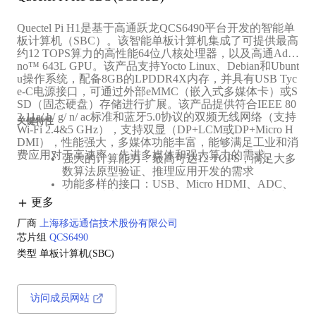
Quectel Pi H1是基于高通跃龙QCS6490平台开发的智能单
板计算机（SBC）。该智能单板计算机集成了可提供最高
约12 TOPS算力的高性能64位八核处理器，以及高通Adre
no™ 643L GPU。该产品支持Yocto Linux、Debian和Ubunt
u操作系统，配备8GB的LPDDR4X内存，并具有USB Tyc
e-C电源接口，可通过外部eMMC（嵌入式多媒体卡）或S
SD（‌固态硬盘）存储进行扩展。该产品提供符合IEEE 80
2.11a/ b/ g/ n/ ac标准和蓝牙5.0协议的双频无线网络（支持
关键特性
Wi-Fi 2.4&5 GHz），支持双显（DP‌+LCM或DP+Micro H
DMI），性能强大，多媒体功能丰富，能够满足工业和消
费应用对于高速率、先进多媒体和强大算力的需求。
强大的计算能力：最高可达12 TOPS，满足大多
数算法原型验证、推理应用开发的需求
‌功能多样的接口：USB、Micro HDMI、ADC、
音频、以太网、摄像头、PCIe、天线等多种接口
更多
‌支持双显：DP和LCM或DP和Micro HDMI
‌无线网络连接：支持第5代无线网络（802.11a/b/
厂商
上海移远通信技术股份有限公司
g/n/ac），可提供更稳定流畅的无线网络连接
芯片组
QCS6490
‌多种操作系统：适配Yocto Linux、Debian、Ubu
类型
单板计算机(SBC)
ntu系统
‌扩展温度范围：适配恶劣户外与工业应用场景，
可承受环境温度范围更广
‌支持多种应用场景：可用于边缘计算、机器人、
访问成员网站
工业自动化、多媒体终端等领域