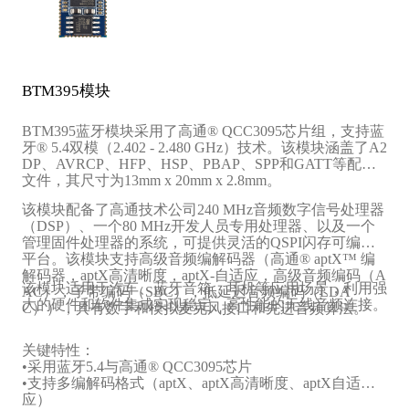
BTM395模块
BTM395蓝牙模块采用了高通® QCC3095芯片组，支持蓝
牙® 5.4双模（2.402 - 2.480 GHz）技术。该模块涵盖了A2
DP、AVRCP、HFP、HSP、PBAP、SPP和GATT等配置
文件，其尺寸为13mm x 20mm x 2.8mm。
该模块配备了高通技术公司240 MHz音频数字信号处理器
（DSP）、一个80 MHz开发人员专用处理器、以及一个
管理固件处理器的系统，可提供灵活的QSPI闪存可编程
平台。该模块支持高级音频编解码器（高通® aptX™ 编
解码器，aptX高清晰度，aptX-自适应，高级音频编码（A
该模块适用于汽车、蓝牙音箱、耳机等应用场景，利用强
AC），子带编码（SBC），低延迟音频编码（LDA
大的硬件和软件集成实现稳定、高性能的无线音频连接。
C）），具有数字和模拟麦克风接口和先进音频算法。
关键特性：
•采用蓝牙5.4与高通® QCC3095芯片‌
•支持多编解码格式（aptX、aptX高清晰度、aptX自适
应）‌