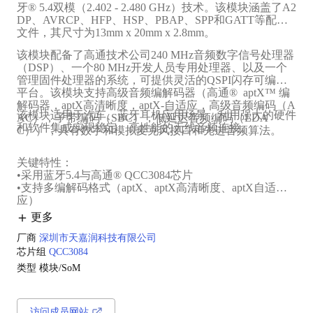
牙® 5.4双模（2.402 - 2.480 GHz）技术。该模块涵盖了A2
DP、AVRCP、HFP、HSP、PBAP、SPP和GATT等配置
文件，其尺寸为13mm x 20mm x 2.8mm。
该模块配备了高通技术公司240 MHz音频数字信号处理器
（DSP）、一个80 MHz开发人员专用处理器、以及一个
管理固件处理器的系统，可提供灵活的QSPI闪存可编程
平台。该模块支持高级音频编解码器（高通® aptX™ 编
解码器，aptX高清晰度，aptX-自适应，高级音频编码（A
该模块适用于汽车、蓝牙耳机应用场景，利用强大的硬件
AC），子带编码（SBC），低延迟音频编码（LDA
和软件集成实现稳定、高性能的无线音频连接。
C）），具有数字和模拟麦克风接口和先进音频算法。
关键特性：
•采用蓝牙5.4与高通® QCC3084芯片‌
•支持多编解码格式（aptX、aptX高清晰度、aptX自适
应）‌
•集成240MHz音频数字信号处理器（DSP）
更多
厂商
深圳市天嘉润科技有限公司
芯片组
QCC3084
类型
模块/SoM
访问成员网站