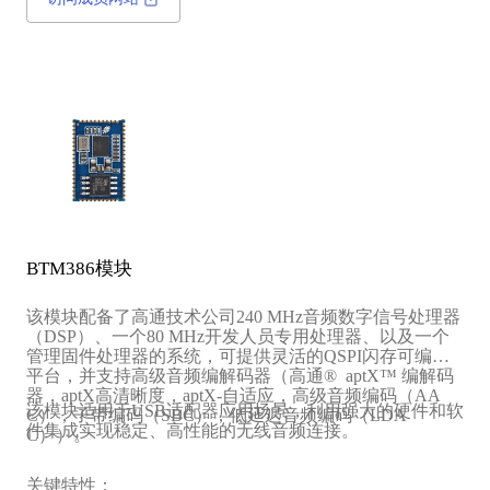
BTM386模块
该模块配备了高通技术公司240 MHz音频数字信号处理器
（DSP）、一个80 MHz开发人员专用处理器、以及一个
管理固件处理器的系统，可提供灵活的QSPI闪存可编程
平台，并支持高级音频编解码器（高通® aptX™ 编解码
器，aptX高清晰度，aptX-自适应，高级音频编码（AA
该模块适用于USB适配器应用场景，利用强大的硬件和软
C），子带编码（SBC），低延迟音频编码（LDA
件集成实现稳定、高性能的无线音频连接。
C））。
关键特性：