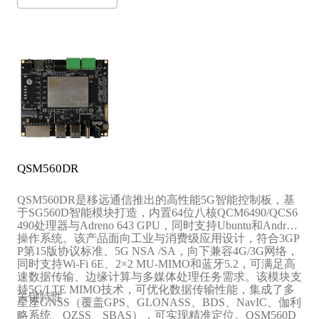
QSM560DR
QSM560DR是移远通信推出的高性能5G智能控制板，基
于SG560D智能模块打造，内置64位八核QCM6490/QCS6
490处理器与Adreno 643 GPU，同时支持Ubuntu和Android
操作系统。该产品面向工业与消费级应用设计，符合3GP
P第15版协议标准、5G NSA /SA，向下兼容4G/3G网络，
同时支持Wi-Fi 6E、2×2 MU-MIMO和蓝牙5.2，可满足高
速数据传输、边缘计算与多媒体处理任务需求。该模块支
持5G/LTE MIMO技术，可优化数据传输性能，集成了多
关键特性
星座GNSS（覆盖GPS、GLONASS、BDS、NavIC、伽利
略系统、QZSS、SBAS），可实现精准定位。QSM560D