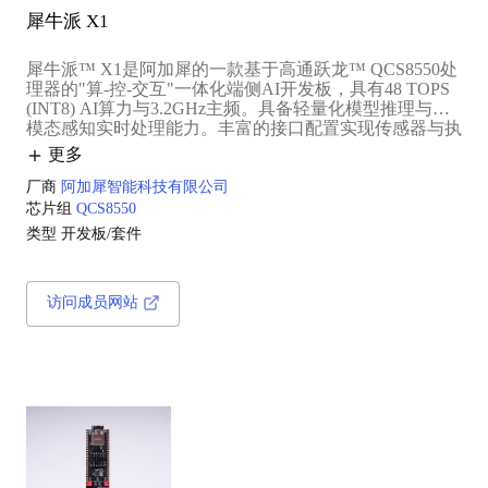
犀牛派 X1
犀牛派™ X1是阿加犀的一款基于高通跃龙™ QCS8550处
理器的"算-控-交互"一体化端侧AI开发板，具有48 TOPS
(INT8) AI算力与3.2GHz主频。具备轻量化模型推理与多
模态感知实时处理能力。丰富的接口配置实现传感器与执
行器的无缝接入，达成"算法-硬件"高效协同。搭配阿加
更多
犀与高通跃龙™ 联合发布的端侧AI生态门户模型广场使
用，获得极致高效的人工智能开发体验，赋能开发者与科
厂商
阿加犀智能科技有限公司
技企业高效完成原型验证，加速具身大模型从算法创新到
芯片组
QCS8550
实际应用的转化进程。
类型
开发板/套件
访问成员网站