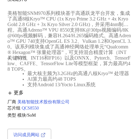
美格智能SNM970系列模块基于高通跃龙平台开发，集成
了高通8核Kryo™ CPU (1x Kryo Prime 3.2 GHz + 4x Kryo
Gold 2.8 GHz + 3x Kryo Silver 2.0 GHz)，并采用4nm制
程。高通Adreno™ VPU 8550支持8K@30fps视频编码/8K
@60fps视频解码，兼容H.264/H.265编码格式。高通Adren
o™ GPU 740支持OpenGL ES 3.2、Vulkan 1.2和OpenCL 3.
0。该系列模块集成了高通神经网络处理单元“Qualcomm
® Hexagon™ 张量处理器”，可支持混合精度计算（INT
4、INT8、INT16和FP16）以及ONNX、Pytorch、TensorF
关键特性
low、CAFFE、TensorFlow Lite等模型框架，算力最高约4
8 TOPS。
最大核主频为3.2GHz的‌高通八核Kryo™ 处理器‌
AI算力最高约48 TOPS‌
支持‌Android 13/Yocto Linux系统‌
支持‌双屏/三屏显示‌
更多
支持‌PCIe（高速串行计算机扩展总线标准）接口
厂商
美格智能技术股份有限公司
芯片组
QCS8550
类型
模块/SoM
访问成员网站