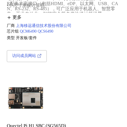
R配备丰富接口（包括HDMI、eDP、以太网、USB、CA
•小尺寸单板计算机
N、RS-232、RS-485），可广泛应用于机器人、智慧零
售、工业自动化、智能安全等各类边缘计算场景。
更多
厂商
上海移远通信技术股份有限公司
芯片组
QCM6490
QCS6490
类型
开发板/套件
访问成员网站
Quectel Pi H1 SBC (SG565D)