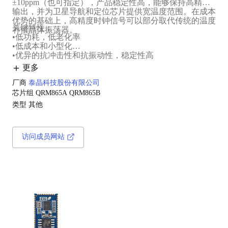
±10ppm（也可指定），产品稳定性高，能够保持高精度
输出，并为卫星导航和定位芯片提供宽温度范围。在成本
优势的基础上，高精度时钟信号可以部分取代传统的温度
关键特性：
补偿晶体振荡器。
•低功耗，低老化率
•低成本和小型化
•优异的抗冲击性和抗振动性，稳定性高
更多
厂商
泰晶科技股份有限公司
芯片组
QRM865A
QRM865B
类型
其他
访问成员网站