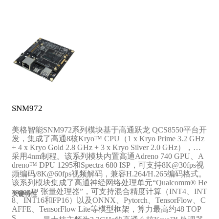
‌高性能64位八核处理器，可以实现最高可达12 T
OPS的计算能力
‌核心架构‌：1 x A78 @ 2.7 GHz + 3 x A78 @ 2.4
GHz + 4 x A55 @ 1.9 GHz
‌缓存配置‌：32KB一级指令缓存、32KB一级数据
缓存、512KB二级缓存
‌Adreno 643L，主频812MHz
‌8GB LPDDR4X内存 + 128GB UFS存储
‌支持操作系统‌：Yocto Linux/ Debian/ Ubuntu*
SNM972
美格智能SNM972系列模块基于高通跃龙 QCS8550平台开
发，集成了高通8核Kryo™ CPU（1 x Kryo Prime 3.2 GHz
+ 4 x Kryo Gold 2.8 GHz + 3 x Kryo Silver 2.0 GHz），并
采用4nm制程。该系列模块内置高通Adreno 740 GPU、A
dreno™ DPU 1295和Spectra 680 ISP，可支持8K@30fps视
频编码/8K@60fps视频解码，兼容H.264/H.265编码格式。
该系列模块集成了高通神经网络处理单元“Qualcomm® He
xagon™ 张量处理器”，可支持混合精度计算（INT4、INT
关键特性
8、INT16和FP16）以及ONNX、Pytorch、TensorFlow、C
AFFE、TensorFlow Lite等模型框架，算力最高约48 TOP
S。