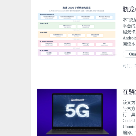
本“骁
平台的
绍双卡
And
阅读本
Qu
时间：202
该文为
与官方 
行工具
Code
Ubu
编译、