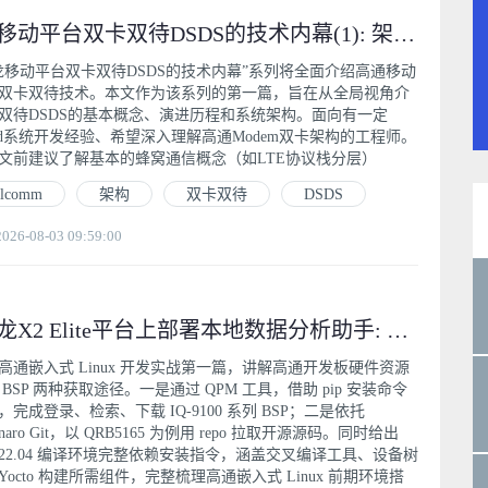
骁龙移动平台双卡双待DSDS的技术内幕(1): 架构总览
龙移动平台双卡双待DSDS的技术内幕”系列将全面介绍高通移动
双卡双待技术。本文作为该系列的第一篇，旨在从全局视角介
双待DSDS的基本概念、演进历程和系统架构。面向有一定
roid系统开发经验、希望深入理解高通Modem双卡架构的工程师。
文前建议了解基本的蜂窝通信概念（如LTE协议栈分层）
alcomm
架构
双卡双待
DSDS
6-08-03 09:59:00
在骁龙X2 Elite平台上部署本地数据分析助手: 自动图表生成与报告输出
高通嵌入式 Linux 开发实战第一篇，讲解高通开发板硬件资源
BSP 两种获取途径。一是通过 QPM 工具，借助 pip 安装命令
，完成登录、检索、下载 IQ-9100 系列 BSP；二是依托
Linaro Git，以 QRB5165 为例用 repo 拉取开源源码。同时给出
ntu22.04 编译环境完整依赖安装指令，涵盖交叉编译工具、设备树
Yocto 构建所需组件，完整梳理高通嵌入式 Linux 前期环境搭