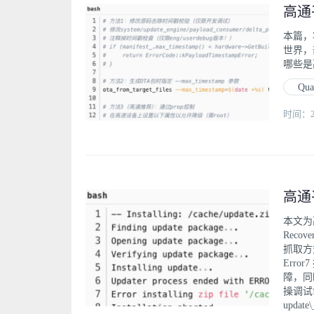
本篇，将
世界，
哪些是
Qu
时间：202
本文为高
Reco
抓取方式
Erro
障，同
操调试
updat