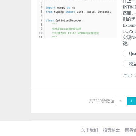
在上一
INT
然而，
侧的优
Extre
TOP
实现N
键。
Qu
模
时间：202
共2220条数据
<
1
关于我们
招贤纳士
商务