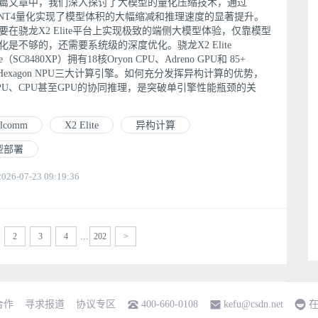
篇文章中，我们深入探讨了大模型的量化压缩技术，通过
8/INT4量化实现了模型体积的大幅缩减和推理速度的显著提升。
要在骁龙X2 Elite平台上实现极致的端侧大模型体验，仅靠模型
化是不够的，还需要系统级的深度优化。骁龙X2 Elite
me（SC8480XP）拥有18核Oryon CPU、Adreno GPU和 85+
S Hexagon NPU三大计算引擎。如何充分发挥异构计算的优势，
PU、CPU甚至GPU的协同推理，是突破单引擎性能瓶颈的关
alcomm
X2 Elite
异构计算
型部署
6-07-23 09:19:36
...
2
3
4
202
>
合作
寻求报道
协议专区
400-660-0108
kefu@csdn.net