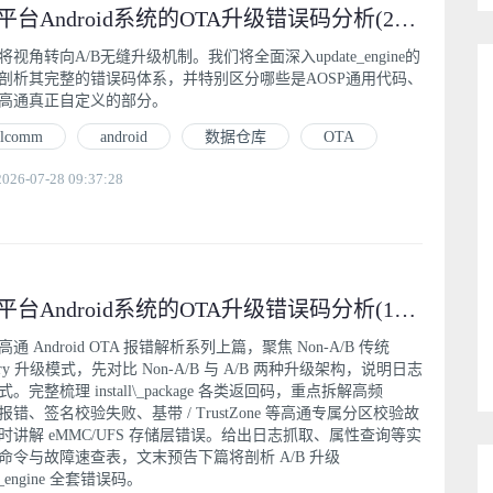
高通平台Android系统的OTA升级错误码分析(2): A/B无缝升级update_engine错误码深度剖析
视角转向A/B无缝升级机制。我们将全面深入update_engine的
剖析其完整的错误码体系，并特别区分哪些是AOSP通用代码、
高通真正自定义的部分。
alcomm
android
数据仓库
OTA
6-07-28 09:37:28
高通平台Android系统的OTA升级错误码分析(1): 解读Recovery日志中的专属报错
通 Android OTA 报错解析系列上篇，聚焦 Non-A/B 传统
very 升级模式，先对比 Non-A/B 与 A/B 两种升级架构，说明日志
。完整梳理 install\_package 各类返回码，重点拆解高频
r7 报错、签名校验失败、基带 / TrustZone 等高通专属分区校验故
时讲解 eMMC/UFS 存储层错误。给出日志抓取、属性查询等实
命令与故障速查表，文末预告下篇将剖析 A/B 升级
e\_engine 全套错误码。