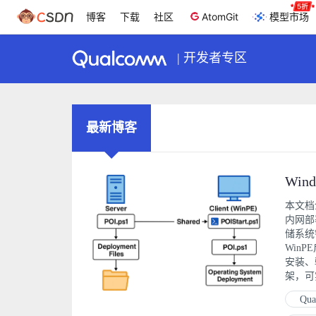
博客
下载
社区
AtomGit
模型市场
|
开发者专区
最新博客
本文档介绍
内网部
储系统
Win
安装、
架，可
Qu