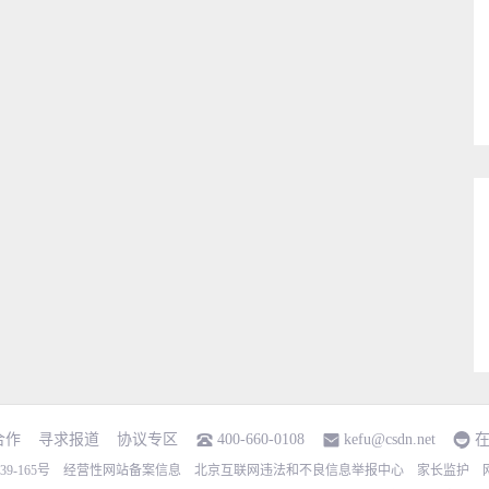
合作
寻求报道
协议专区
400-660-0108
kefu@csdn.net
9-165号
经营性网站备案信息
北京互联网违法和不良信息举报中心
家长监护