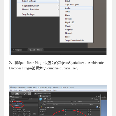
2、将Spatializer Plugin设置为QObjectsSpatializer，Ambisonic
Decoder Plugin设置为QSoundfieldSpatializer。