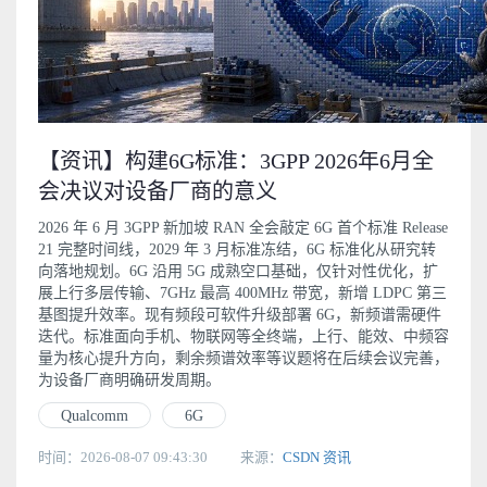
【资讯】构建6G标准：3GPP 2026年6月全
会决议对设备厂商的意义
2026 年 6 月 3GPP 新加坡 RAN 全会敲定 6G 首个标准 Release
21 完整时间线，2029 年 3 月标准冻结，6G 标准化从研究转
向落地规划。6G 沿用 5G 成熟空口基础，仅针对性优化，扩
展上行多层传输、7GHz 最高 400MHz 带宽，新增 LDPC 第三
基图提升效率。现有频段可软件升级部署 6G，新频谱需硬件
迭代。标准面向手机、物联网等全终端，上行、能效、中频容
量为核心提升方向，剩余频谱效率等议题将在后续会议完善，
为设备厂商明确研发周期。
Qualcomm
6G
时间：2026-08-07 09:43:30
来源：
CSDN 资讯