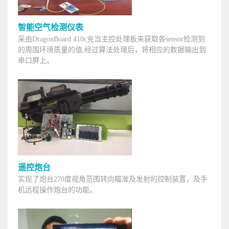
智能空气检测仪表
采由DragonBoard 410c充当主控处理板来获取各sensor检测到
的周围环境质量的值,经过算法处理后，将相应的数据输出到
串口屏上。
遥控炮台
实现了炮台270度视角范围转向瞄准及发射的控制装置，及手
机远程操作炮台的功能。