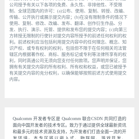
公司授予有关以下各项的免费、永久性、非排他性、不受限
制、全球范围内的许可：(a)公布、使用、复制、转授、改编、
传输、公开执行或展示提交内容；(b)在没有限制条件的情况下
使用、复制、修改、改编、发布、翻译、创作衍生作品、分
发、执行、演示、托管、提供和发布您的提交内容；(c)向第三
方转授无限制的行使针对提交内容所授予的前述任何权利的权
利。前述权利应当包括利用提交内容中的任何理念、概念、知
识产权、或专有权利的权利，包括但不限于在任何相关司法管
辖区内根据著作权、商标、服务标记或专利等法律所享有的权
利，同时高通公司无须向您支付任何款项。您声明并保证，您
拥有有关提交内容的所有权利、所有权和权益，或您已被授予
有关提交内容的充分权利，以确保能够按照前述方式使用提交
内容。
Qualcomm 开发者专区是 Qualcomm 联合CSDN 共同打造的
面向中国开发者的技术专区。致力于通过提供全球最新资讯
和最多元的技术资源及支持，为开发者们打造全面一流的开
发环境。本专区将以嵌入式、物联网、游戏开发、