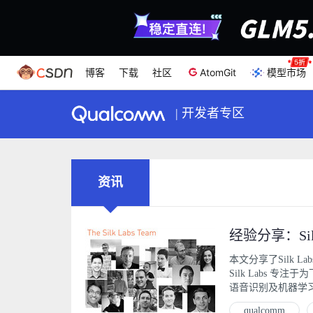
博客
下载
社区
AtomGit
模型市场
|
开发者专区
资讯
本文分享了Silk 
Silk Labs 
语音识别及机器学习
qualcomm