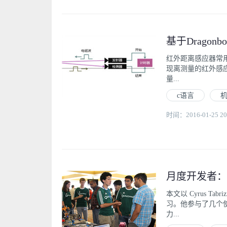
基于Dragonb
红外距离感应器常
现离测量的红外感应
量...
c语言
时间：2016-01-25 20
月度开发者：用D
本文以 Cyrus 
习。他参与了几个使用
力...