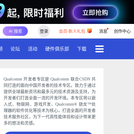
AI 搜索
登录
会员·新人礼包
消息
创作中心
频
论坛
活动
硬件俱乐部
下载
Qualcomm 开发者专区是 Qualcomm 联合CSDN 共
同打造的面向中国开发者的技术专区。致力于通过
提供全球最新资讯和最多元的技术资源及支持，为
开发者们打造全面一流的开发环境。本专区将以嵌
入式、物联网、游戏开发、Qualcomm® 骁龙™处
理器的软件优化等技术为核心，打造全面的开发者
技术服务社区，为下一代高性能体验和设计带来更
多的想法和灵感。