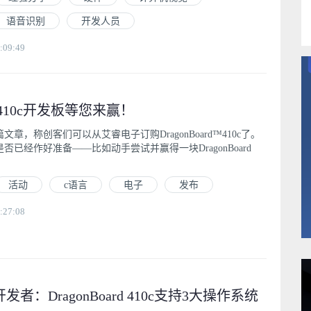
语音识别
开发人员
:09:49
rd 410c开发板等您来赢！
章，称创客们可以从艾睿电子订购DragonBoard™410c了。
否已经作好准备——比如动手尝试并赢得一块DragonBoard
活动
c语言
电子
发布
:27:08
rd开发者：DragonBoard 410c支持3大操作系统