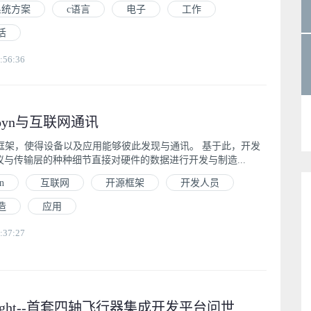
调系统方案
c语言
电子
工作
活
:56:36
joyn与互联网通讯
于开源框架，使得设备以及应用能够彼此发现与通讯。 基于此，开发
与传输层的种种细节直接对硬件的数据进行开发与制造...
n
互联网
开源框架
开发人员
造
应用
:37:27
 Flight--首套四轴飞行器集成开发平台问世