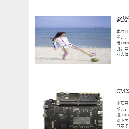
姿势
本项目
能力，
用gstr
能。当
回人体
CM
本项目
能力，
用gst
网下面
显示多