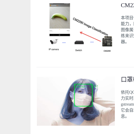
CM
本项目
能力，
图像属
练来识
器。
口罩
依托Q
力实时
gst
它会自
息。