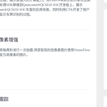
过程，展示其强大的计算能力。将EasyPR车牌识别引擎以及高
理SDK移植到Qualcomm®QCS610 SOC开发板上，展示
comm®QCS610 SOC丰富的应用场景。同时利用GTK开发了用户
显示车牌识别的过程。
像素增强
将每两秒进行一次拍摄,将获取到的低像素图片使用TensorFlow
变为高像素的图片。
跟踪